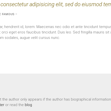
consectetur adipisicing elit, sed do eiusmod tem
E FAMOUS –
ar, hendrerit id, lorem. Maecenas nec odio et ante tincidunt tempu
 orci eget eros faucibus tincidunt. Duis leo. Sed fringilla mauris si
m sodales, augue velit cursus nunc.
 the author only appears if the author has biographical informatio
ter
or read the
blog
.