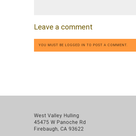
Leave a comment
YOU MUST BE
LOGGED IN
TO POST A COMMENT.
West Valley Hulling
45475 W Panoche Rd
Firebaugh, CA 93622