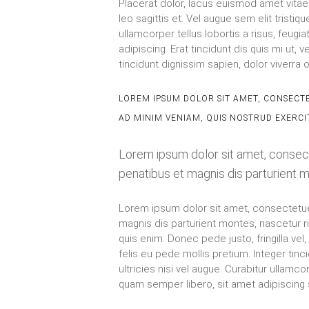
Placerat dolor, lacus euismod amet vitae
ipsum. Lorem a, nulla non justo arcu no
leo sagittis et. Vel augue sem elit tristiq
fusce purus natus quisque. Nunc aliquam orci
ullamcorper tellus lobortis a risus, feugi
fringilla, cras sit pellentesque sed est, 
adipiscing. Erat tincidunt dis quis mi ut,
tincidunt dignissim sapien, dolor viverra 
LOREM IPSUM DOLOR SIT AMET, CONSECTE
AD MINIM VENIAM, QUIS NOSTRUD EXERCI
Lorem ipsum dolor sit amet, consec
penatibus et magnis dis parturient m
Lorem ipsum dolor sit amet, consectetue
magnis dis parturient montes, nascetur r
quis enim. Donec pede justo, fringilla vel,
felis eu pede mollis pretium. Integer tinc
ultricies nisi vel augue. Curabitur ulla
quam semper libero, sit amet adipiscin