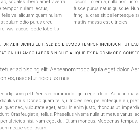
 ac, sodales libero amet viverra
n sodales, turpis convallis sed
ue tempor, nullam lectus,
 luctus ligula ullamcorper
at felis vel aliquam quam nullam
lectus pretium, libero ut libero
 vestibulum odio purus arcu
mattis massa est ultricies.
orci wisi augue, pede lobortis
TUR ADIPISICING ELIT, SED DO EIUSMOD TEMPOR INCIDIDUNT UT L
TATION ULLAMCO LABORIS NISI UT ALIQUIP EX EA COMMODO CONSE
tetuer adipiscing elit. Aeneanommodo ligula eget dolor. A
ontes, nascetur ridiculus mus.
r adipiscing elit. Aenean commodo ligula eget dolor. Aenean mas
idiculus mus. Donec quam felis, ultricies nec, pellentesque eu, pr
 aliquet nec, vulputate eget, arcu. In enim justo, rhoncus ut, imperdi
idunt. Crasfeugiat a, tellus. Phasellus viverra nulla ut metus varius
mcorper ultricies nisi. Nam eget dui. Etiam rhoncus. Maecenas temp
g sem neque sed ipsum.