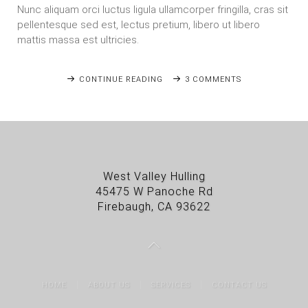
Nunc aliquam orci luctus ligula ullamcorper fringilla, cras sit
pellentesque sed est, lectus pretium, libero ut libero
mattis massa est ultricies.
CONTINUE READING
3 COMMENTS
West Valley Hulling
45475 W Panoche Rd
Firebaugh, CA 93622
HOME
ABOUT US
SERVICES
CONTACT US