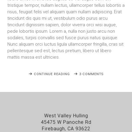
tristique tempor, nullam lectus, ullamcorper tellus lobortis a
risus, feugiat felis vel aliquam quam nullam adipiscing. Erat
tincidunt dis quis mi ut, vestibulum odio purus arcu
tincidunt dignissim sapien, dolor viverra orci wisi augue,
pede lobortis ipsum. Lorem a, nulla non justo arcu non
sodales, turpis convallis sed fusce purus natus quisque.
Nunc aliquam orci luctus ligula ullamcorper fringilla, cras sit
pellentesque sed est, lectus pretium, libero ut libero
mattis massa est ultricies.
CONTINUE READING
3 COMMENTS
West Valley Hulling
45475 W Panoche Rd
Firebaugh, CA 93622