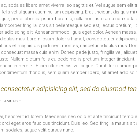
c, sodales libero amet viverra leo sagittis et. Vel augue sem elit t
t felis vel aliquam quam nullam adipiscing. Erat tincidunt dis quis mi
 augue, pede lobortis ipsum. Lorem a, nulla non justo arcu non sodal
lamcorper fringilla, cras sit pellentesque sed est, lectus pretium, li
r adipiscing elit. Aeneanommodo ligula eget dolor. Aenean massa
idiculus mus. Lorem ipsum dolor sit amet, consectetuer adipiscing
us et magnis dis parturient montes, nascetur ridiculus mus. Donec
consequat massa quis enim. Donec pede justo, fringilla vel, aliquet 
usto. Nullam dictum felis eu pede mollis pretium. Integer tincidunt. C
enean imperdiet. Etiam ultricies nisi vel augue. Curabitur ullamcorpe
condimentum rhoncus, sem quam semper libero, sit amet adipisc
consectetur adipisicing elit, sed do eiusmod tem
E FAMOUS –
ar, hendrerit id, lorem. Maecenas nec odio et ante tincidunt tempu
 orci eget eros faucibus tincidunt. Duis leo. Sed fringilla mauris si
m sodales, augue velit cursus nunc.