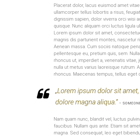
Placerat dolor, lacus euismod amet vitae a
ullamcorper tellus lobortis a risus, feugia
dignissim sapien, dolor viverra orci wisi
quisque. Nunc aliquam orci luctus ligula ul
Lorem ipsum dolor sit amet, consectetue
magnis dis parturient montes, nascetur r
Aenean massa. Cum sociis natoque penatib
pellentesque eu, pretium quis, sem. Nulla 
rhoncus ut, imperdiet a, venenatis vitae, j
nulla ut metus varius laoreisque rutrum. A
rhoncus. Maecenas tempus, tellus eget 
„Lorem ipsum dolor sit amet, 
dolore magna aliqua.“
– SOMEON
Nam quam nunc, blandit vel, luctus pulvin
faucibus. Nullam quis ante. Etiam sit amet
magna. Sed consequat, leo eget bibendu