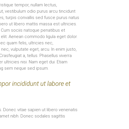
ristique tempor, nullam lectus,
 ut, vestibulum odio purus arcu tincidunt
es, turpis convallis sed fusce purus natus
bero ut libero mattis massa est ultricies.
. Cum sociis natoque penatibus et
 elit. Aenean commodo ligula eget dolor.
 quam felis, ultricies nec,
nec, vulputate eget, arcu. In enim justo,
rasfeugiat a, tellus. Phasellus viverra
r ultricies nisi. Nam eget dui. Etiam
ing sem neque sed ipsum.
por incididunt ut labore et
s. Donec vitae sapien ut libero venenatis
t amet nibh. Donec sodales sagittis