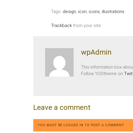
Tags:
design
,
icon
,
icons
,
illustrations
Trackback
from your site.
wpAdmin
This information box about
Follow YOOtheme on
Twit
Leave a comment
YOU MUST BE
LOGGED IN
TO POST A COMMENT.